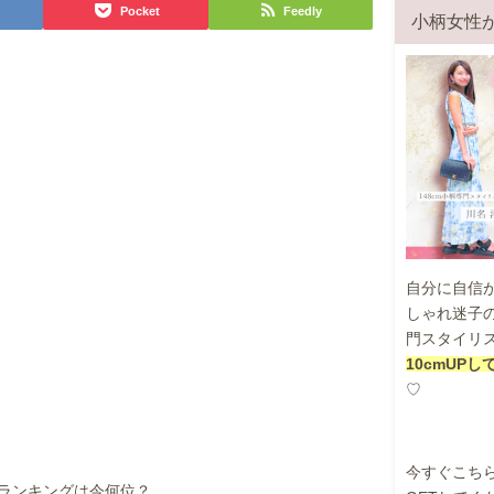
Pocket
Feedly
小柄女性
自分に自信
しゃれ迷子の
門スタイリ
10cmUP
♡
今すぐこち
ランキングは今何位？