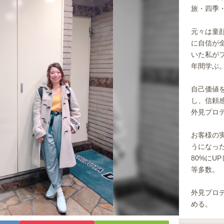
旅・四季・
元々は童顔
に自信が
いた私が
年間学ぶ
自己価値
し、信頼
外見プロ
お客様の
うになっ
80%にU
等多数。
外見プロ
める。