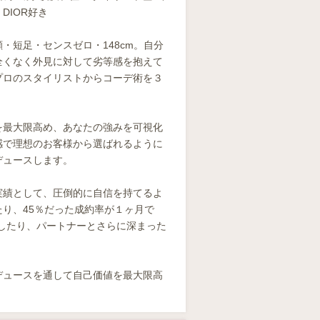
DIOR好き
・短足・センスゼロ・148cm。自分
全くなく外見に対して劣等感を抱えて
プロのスタイリストからコーデ術を３
。
を最大限高め、あなたの強みを可視化
感で理想のお客様から選ばれるように
デュースします。
実績として、圧倒的に自信を持てるよ
たり、45％だった成約率が１ヶ月で
Pしたり、パートナーとさらに深まった
デュースを通して自己価値を最大限高