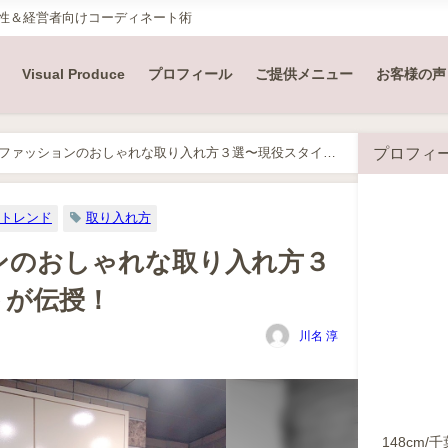
女性＆経営者向けコーディネート術
Visual Produce
プロフィール
ご提供メニュー
お客様の声
プロフィ
ファッションのおしゃれな取り入れ方３選〜現役スタイリ
トレンド
取り入れ方
ンのおしゃれな取り入れ方３
トが伝授！
川名 淳
148cm