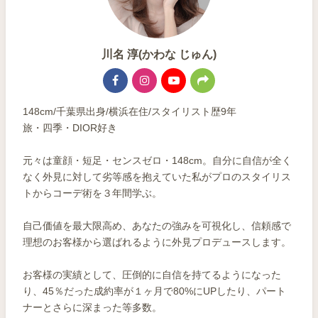
川名 淳(かわな じゅん)
148cm/千葉県出身/横浜在住/スタイリスト歴9年
旅・四季・DIOR好き
元々は童顔・短足・センスゼロ・148cm。自分に自信が全く
なく外見に対して劣等感を抱えていた私がプロのスタイリス
トからコーデ術を３年間学ぶ。
自己価値を最大限高め、あなたの強みを可視化し、信頼感で
理想のお客様から選ばれるように外見プロデュースします。
お客様の実績として、圧倒的に自信を持てるようになった
り、45％だった成約率が１ヶ月で80%にUPしたり、パート
ナーとさらに深まった等多数。