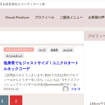
女性＆経営者向けコーディネート術
Visual Produce
プロフィール
ご提供メニュー
お客様の声
プロフィ
コーデ
低身長
ユニクロ
小さいサイズのブランド
タートルネック
低身長でもジャストサイズ！ユニクロタート
ルネックコーデ
ご訪問ありがとうございます♪初めての方は淳のプロフ
ィールからどうぞ☞生い立ち こんにちは！Sサイズファ
ッションアドバイザーの川名(@junnnnnn28)です♡ あな
2019-01-14
たはユニクロのタートルネックを手に取ったことはあり
川名 淳
ますか？今や大人気ブランドのユニクロなので、1度は
あるかと思います。 ですが、ユニクロのタートルネック
1
2
は...
148cm