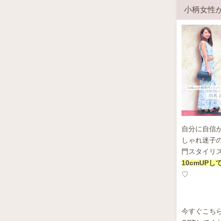
小柄女性
自分に自信
しゃれ迷子の
門スタイリ
10cmUP
♡
今すぐこち