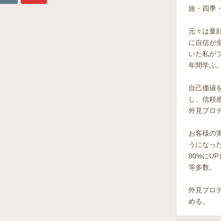
旅・四季・
元々は童顔
に自信が
いた私が
年間学ぶ
自己価値
し、信頼
外見プロ
お客様の
うになっ
80%にU
等多数。
外見プロ
める。